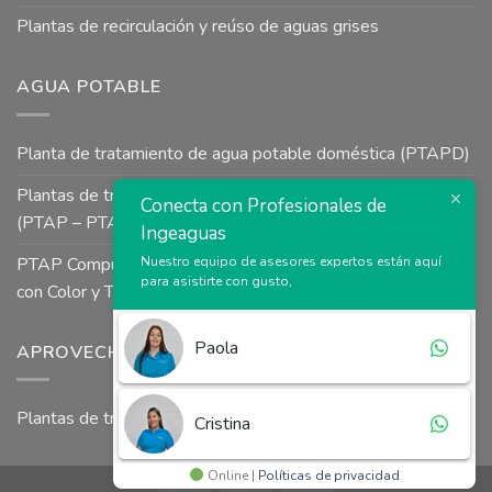
Plantas de recirculación y reúso de aguas grises
AGUA POTABLE
Planta de tratamiento de agua potable doméstica (PTAPD)
Plantas de tratamiento de agua potable para uso industrial
Conecta con Profesionales de
(PTAP – PTAI)
Ingeaguas
PTAP Compuesta a Presión tipo Uso Colectivo para Aguas
Nuestro equipo de asesores expertos están aquí
para asistirte con gusto,
con Color y Turbiedad
Paola
APROVECHAMIENTO DE AGUAS LLUVIAS
Plantas de tratamiento agua lluvia
Cristina
Online |
Políticas de privacidad