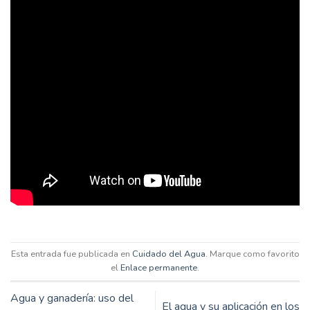
Esta entrada fue publicada en
Cuidado del Agua
. Marque como favorito
el
Enlace permanente
.
Agua y ganadería: uso del
El agua y su aplicación en los