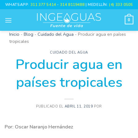
Skip
WHATSAPP:
311 377 5414
-
314 8119488
| MEDELLÍN:
(4) 333 0505
to
content
0
Inicio
-
Blog
-
Cuidado del Agua
-
Producir agua en países
tropicales
CUIDADO DEL AGUA
Producir agua en
países tropicales
PUBLICADO EL
ABRIL 11, 2019
POR
Por: Oscar Naranjo Hernández