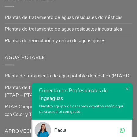
Plantas de tratamiento de aguas residuales domésticas
Plantas de tratamiento de aguas residuales industriales
Plantas de recirculación y reúso de aguas grises
AGUA POTABLE
Planta de tratamiento de agua potable doméstica (PTAPD)
Plantas de tratamiento de agua potable para uso industrial
Conecta con Profesionales de
(PTAP – PTAI)
Ingeaguas
PTAP Compuesta a Presión tipo Uso Colectivo para Aguas
Nuestro equipo de asesores expertos están aquí
para asistirte con gusto,
con Color y Turbiedad
Paola
APROVECHAMIENTO DE AGUAS LLUVIAS