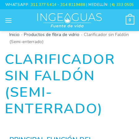
Skip
WHATSAPP:
311 377 5414
-
314 8119488
| MEDELLÍN:
(4) 333 0505
to
content
0
Inicio
-
Productos de fibra de vidrio
-
Clarificador sin Faldón
(Semi-enterrado)
CLARIFICADOR
SIN FALDÓN
(SEMI-
ENTERRADO)