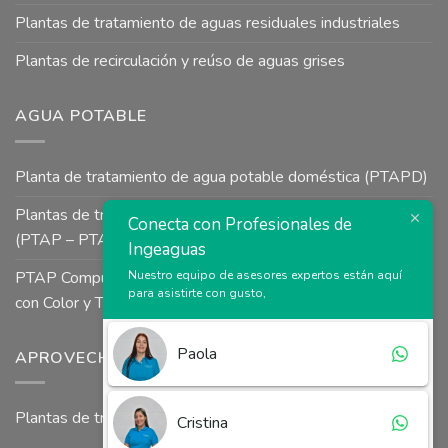
Plantas de tratamiento de aguas residuales industriales
Plantas de recirculación y reúso de aguas grises
AGUA POTABLE
Planta de tratamiento de agua potable doméstica (PTAPD)
Plantas de tratamiento de agua potable para uso industrial
Conecta con Profesionales de
(PTAP – PTAI)
Ingeaguas
Nuestro equipo de asesores expertos están aquí
PTAP Compuesta a Presión tipo Uso Colectivo para Aguas
para asistirte con gusto,
con Color y Turbiedad
Paola
APROVECHAMIENTO DE AGUAS LLUVIAS
Plantas de tratamiento agua lluvia
Cristina