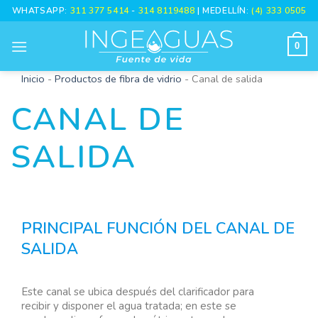
Skip
WHATSAPP:
311 377 5414
-
314 8119488
| MEDELLÍN:
(4) 333 0505
to
content
0
Inicio
-
Productos de fibra de vidrio
-
Canal de salida
CANAL DE
SALIDA
PRINCIPAL FUNCIÓN DEL CANAL DE
SALIDA
Este canal se ubica después del clarificador para
recibir y disponer el agua tratada; en este se