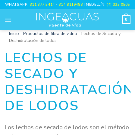
Skip
WHATSAPP:
311 377 5414
-
314 8119488
| MEDELLÍN:
(4) 333 0505
to
content
0
Inicio
-
Productos de fibra de vidrio
-
Lechos de Secado y
Deshidratación de lodos
LECHOS DE
SECADO Y
DESHIDRATACIÓN
DE LODOS
Los lechos de secado de lodos son el método