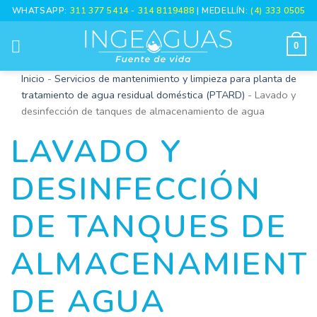
WHATSAPP:
311 377 5414
-
314 8119488
| MEDELLÍN:
(4) 333 0505
0
Inicio
-
Servicios de mantenimiento y limpieza para planta de
tratamiento de agua residual doméstica (PTARD)
-
Lavado y
desinfección de tanques de almacenamiento de agua
LAVADO Y
DESINFECCIÓN
DE TANQUES DE
ALMACENAMIENT
DE AGUA