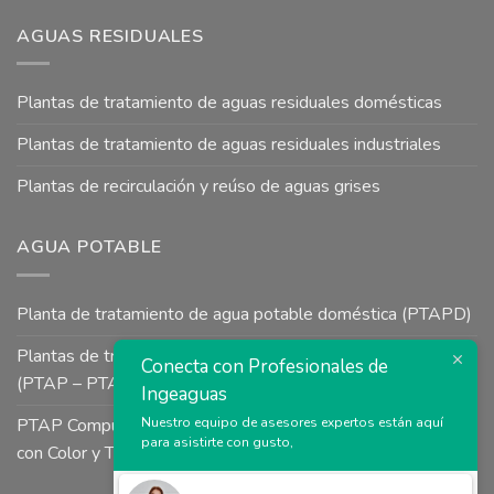
AGUAS RESIDUALES
Plantas de tratamiento de aguas residuales domésticas
Plantas de tratamiento de aguas residuales industriales
Plantas de recirculación y reúso de aguas grises
AGUA POTABLE
Planta de tratamiento de agua potable doméstica (PTAPD)
Plantas de tratamiento de agua potable para uso industrial
Conecta con Profesionales de
(PTAP – PTAI)
Ingeaguas
PTAP Compuesta a Presión tipo Uso Colectivo para Aguas
Nuestro equipo de asesores expertos están aquí
para asistirte con gusto,
con Color y Turbiedad