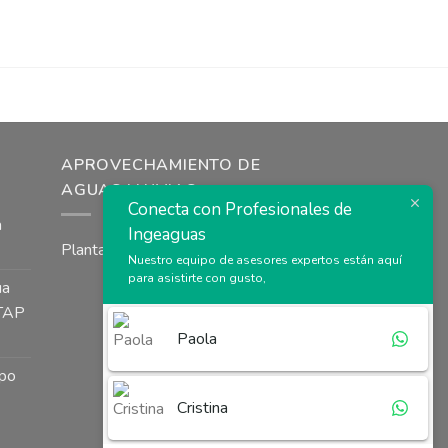
APROVECHAMIENTO DE
AGUAS LLUVIAS
Conecta con Profesionales de
a
Ingeaguas
Plantas de tratamiento agua lluvia
Nuestro equipo de asesores expertos están aquí
para asistirte con gusto,
ua
PTAP
Paola
ipo
Cristina