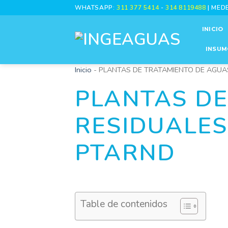
Skip
WHATSAPP:
311 377 5414
-
314 8119488
| MED
to
INICIO
content
INSUM
Inicio
-
PLANTAS DE TRATAMIENTO DE AGUAS
PLANTAS DE
RESIDUALES
PTARND
Table de contenidos