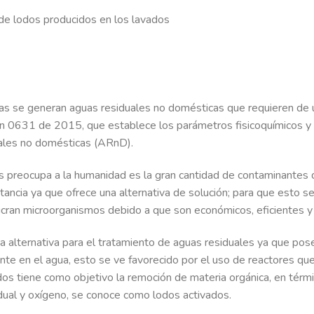
de lodos producidos en los lavados
as se generan aguas residuales no domésticas que requieren de 
ón 0631 de 2015, que establece los parámetros fisicoquímicos y
uales no domésticas (ARnD).
preocupa a la humanidad es la gran cantidad de contaminantes q
tancia ya que ofrece una alternativa de solución; para que esto 
olucran microorganismos debido a que son económicos, eficientes
 alternativa para el tratamiento de aguas residuales ya que po
te en el agua, esto se ve favorecido por el uso de reactores que
dos tiene como objetivo la remoción de materia orgánica, en térm
dual y oxígeno, se conoce como lodos activados.