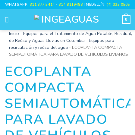
WHATSAPP:
311 377 5414
-
314 8119488
| MEDELLÍN:
(4) 333 0505
0
Inicio
-
Equipos para el Tratamiento de Agua Potable, Residual,
de Reúso y Aguas Lluvias en Colombia
-
Equipos para
recirculación y reúso del agua
-
ECOPLANTA COMPACTA
SEMIAUTOMÁTICA PARA LAVADO DE VEHÍCULOS LIVIANOS
ECOPLANTA
COMPACTA
SEMIAUTOMÁTIC
PARA LAVADO