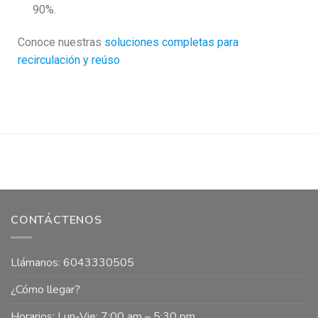
90%.
Conoce nuestras
soluciones completas para
recirculación y reúso
CONTÁCTENOS
Llámanos: 6043330505
¿Cómo llegar?
Horarios: Lun-Vie: 7:00 am – 5:30 pm