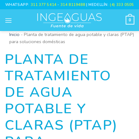
Skip
WHATSAPP:
311 377 5414
-
314 8119488
| MEDELLÍN:
(4) 333 0505
to
content
0
Inicio
-
Planta de tratamiento de agua potable y claras (PTAP)
para soluciones domésticas
PLANTA DE
TRATAMIENTO
DE AGUA
POTABLE Y
CLARAS (PTAP)