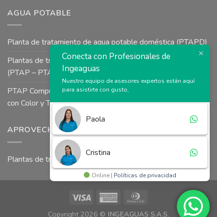
AGUA POTABLE
Planta de tratamiento de agua potable doméstica (PTAPD)
Conecta con Profesionales de
Plantas de tratamiento de agua potable para uso industrial
Ingeaguas
(PTAP – PTAI)
Nuestro equipo de asesores expertos están aquí
para asistirte con gusto,
PTAP Compuesta a Presión tipo Uso Colectivo para Aguas
con Color y Turbiedad
Paola
APROVECHAMIENTO DE AGUAS LLUVIAS
Cristina
Plantas de tratamiento agua lluvia
Online |
Políticas de privacidad
Copyright 2026 ©
INGEAGUAS S.A.S.