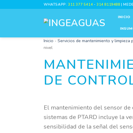
Skip
WHATSAPP:
311 377 5414
-
314 8119488
| MED
to
INICIO
content
INSUM
Inicio
-
Servicios de mantenimiento y limpieza
nivel
MANTENIMIE
DE CONTROL
El mantenimiento del sensor de c
sistemas de PTARD incluye la veri
sensibilidad de la señal del senso