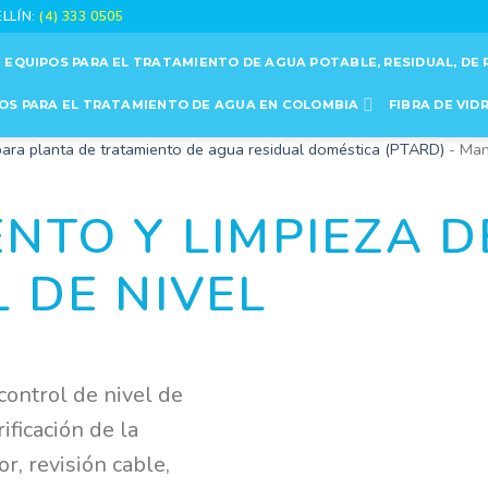
ELLÍN:
(4) 333 0505
EQUIPOS PARA EL TRATAMIENTO DE AGUA POTABLE, RESIDUAL, DE 
OS PARA EL TRATAMIENTO DE AGUA EN COLOMBIA
FIBRA DE VID
 para planta de tratamiento de agua residual doméstica (PTARD)
-
Man
NTO Y LIMPIEZA D
 DE NIVEL
ontrol de nivel de
ficación de la
r, revisión cable,