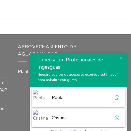
APROVECHAMIENTO DE
AGUAS LLUVIAS
Conecta con Profesionales de
a
Ingeaguas
Plantas de tratamiento agua lluvia
Nuestro equipo de asesores expertos están aquí
para asistirte con gusto,
ua
PTAP
Paola
ipo
Cristina