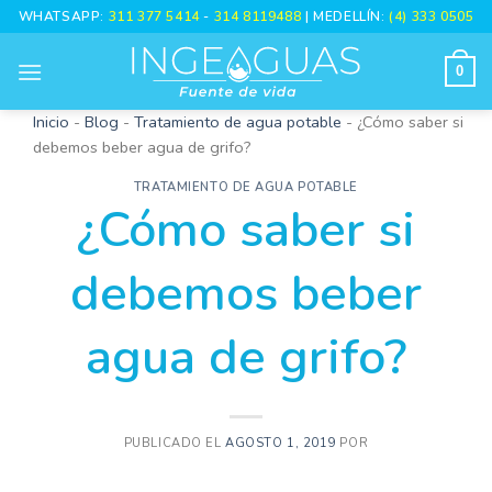
Skip
WHATSAPP:
311 377 5414
-
314 8119488
| MEDELLÍN:
(4) 333 0505
to
content
0
Inicio
-
Blog
-
Tratamiento de agua potable
-
¿Cómo saber si
debemos beber agua de grifo?
TRATAMIENTO DE AGUA POTABLE
¿Cómo saber si
debemos beber
agua de grifo?
PUBLICADO EL
AGOSTO 1, 2019
POR