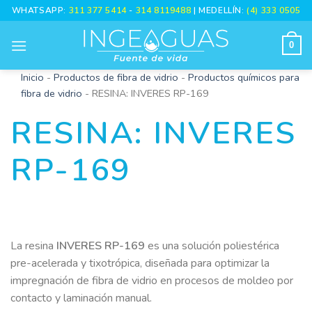
Skip
WHATSAPP:
311 377 5414
-
314 8119488
| MEDELLÍN:
(4) 333 0505
to
content
0
Inicio
-
Productos de fibra de vidrio
-
Productos químicos para
fibra de vidrio
-
RESINA: INVERES RP-169
RESINA: INVERES
RP-169
La resina
INVERES RP-169
es una solución poliestérica
pre-acelerada y tixotrópica, diseñada para optimizar la
impregnación de fibra de vidrio en procesos de moldeo por
contacto y laminación manual.