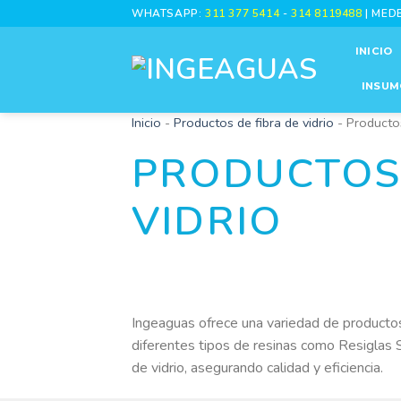
Skip
WHATSAPP:
311 377 5414
-
314 8119488
| MED
to
INICIO
content
INSUM
Inicio
-
Productos de fibra de vidrio
-
Productos
PRODUCTOS 
VIDRIO
Ingeaguas ofrece una variedad de productos
diferentes tipos de resinas como Resiglas 
de vidrio, asegurando calidad y eficiencia.