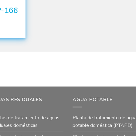
P-166
UAS RESIDUALES
AGUA POTABLE
tas de tratamiento de aguas
Planta de tratamiento de agu
duales domésticas
potable doméstica (PTAPD)