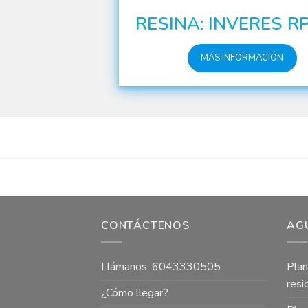
RESINA: INVERES R
MÁS INFORMACIÓN
CONTÁCTENOS
AG
Llámanos: 6043330505
Plan
resi
¿Cómo llegar?