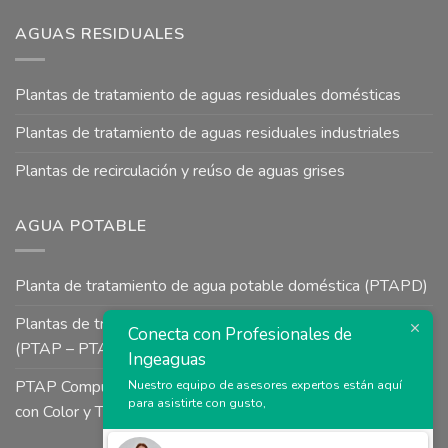
AGUAS RESIDUALES
Plantas de tratamiento de aguas residuales domésticas
Plantas de tratamiento de aguas residuales industriales
Plantas de recirculación y reúso de aguas grises
AGUA POTABLE
Planta de tratamiento de agua potable doméstica (PTAPD)
Plantas de tratamiento de agua potable para uso industrial
Conecta con Profesionales de
(PTAP – PTAI)
Ingeaguas
PTAP Compuesta a Presión tipo Uso Colectivo para Aguas
Nuestro equipo de asesores expertos están aquí
para asistirte con gusto,
con Color y Turbiedad