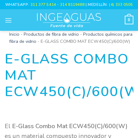
Skip
WHATSAPP:
311 377 5414
-
314 8119488
| MEDELLÍN:
(4) 333 0505
to
content
0
Inicio
-
Productos de fibra de vidrio
-
Productos químicos para
fibra de vidrio
-
E-GLASS COMBO MAT ECW450(C)/600(W)
E-GLASS COMBO
MAT
ECW450(C)/600(W
El
E-Glass Combo Mat ECW450(C)/600(W)
es un material compuesto innovador y