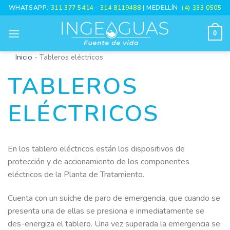
Skip
WHATSAPP:
311 377 5414
-
314 8119488
| MEDELLÍN:
(4) 333 0505
to
content
0
Inicio
-
Tableros eléctricos
TABLEROS
ELÉCTRICOS
En los tablero eléctricos están los dispositivos de
protección y de accionamiento de los componentes
eléctricos de la Planta de Tratamiento.
Cuenta con un suiche de paro de emergencia, que cuando se
presenta una de ellas se presiona e inmediatamente se
des-energiza el tablero. Una vez superada la emergencia se