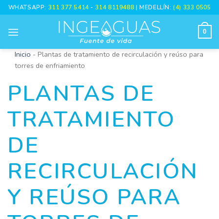
Skip
WHATSAPP:
311 377 5414
-
314 8119488
| MEDELLÍN:
(4) 333 0505
to
content
0
Inicio
-
Plantas de tratamiento de recirculación y reúso para
torres de enfriamiento
PLANTAS DE
TRATAMIENTO
DE
RECIRCULACIÓN
Y REÚSO PARA