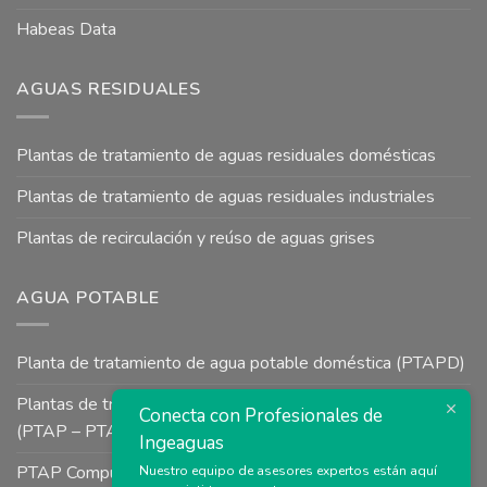
Habeas Data
AGUAS RESIDUALES
Plantas de tratamiento de aguas residuales domésticas
Plantas de tratamiento de aguas residuales industriales
Plantas de recirculación y reúso de aguas grises
AGUA POTABLE
Planta de tratamiento de agua potable doméstica (PTAPD)
Plantas de tratamiento de agua potable para uso industrial
Conecta con Profesionales de
(PTAP – PTAI)
Ingeaguas
PTAP Compuesta a Presión tipo Uso Colectivo para Aguas
Nuestro equipo de asesores expertos están aquí