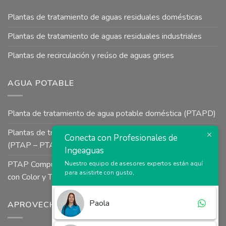
Plantas de tratamiento de aguas residuales domésticas
Plantas de tratamiento de aguas residuales industriales
Plantas de recirculación y reúso de aguas grises
AGUA POTABLE
Planta de tratamiento de agua potable doméstica (PTAPD)
Plantas de tratamiento de agua potable para uso industrial
Conecta con Profesionales de
(PTAP – PTAI)
Ingeaguas
PTAP Compuesta a Presión tipo Uso Colectivo para Aguas
Nuestro equipo de asesores expertos están aquí
para asistirte con gusto,
con Color y Turbiedad
Paola
APROVECHAMIENTO DE AGUAS LLUVIAS