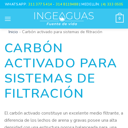
WHATSAPP:
311 377 5414
-
314 8119488
| MEDELLÍN:
(4) 333 0505
0
Inicio
-
Carbón activado para sistemas de filtración
CARBÓN
ACTIVADO PARA
SISTEMAS DE
FILTRACIÓN
El carbón activado constituye un excelente medio filtrante, a
diferencia de los lechos de arena y gravas posee una alta
densidad con una estructura porosa balanceada para una